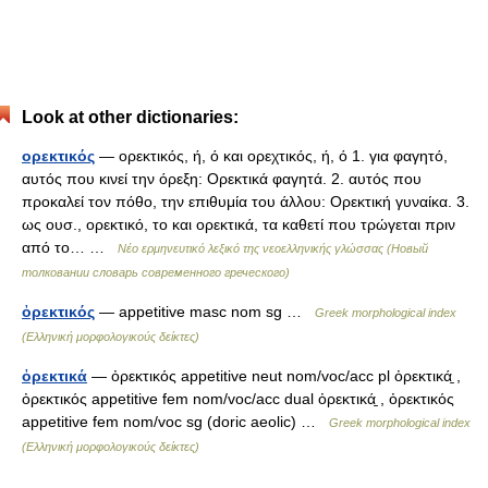
Look at other dictionaries:
ορεκτικός
— ορεκτικός, ή, ό και ορεχτικός, ή, ό 1. για φαγητό,
αυτός που κινεί την όρεξη: Ορεκτικά φαγητά. 2. αυτός που
προκαλεί τον πόθο, την επιθυμία του άλλου: Ορεκτική γυναίκα. 3.
ως ουσ., ορεκτικό, το και ορεκτικά, τα καθετί που τρώγεται πριν
από το… …
Νέο ερμηνευτικό λεξικό της νεοελληνικής γλώσσας (Новый
толковании словарь современного греческого)
ὀρεκτικός
— appetitive masc nom sg …
Greek morphological index
(Ελληνική μορφολογικούς δείκτες)
ὀρεκτικά
— ὀρεκτικός appetitive neut nom/voc/acc pl ὀρεκτικά̱ ,
ὀρεκτικός appetitive fem nom/voc/acc dual ὀρεκτικά̱ , ὀρεκτικός
appetitive fem nom/voc sg (doric aeolic) …
Greek morphological index
(Ελληνική μορφολογικούς δείκτες)