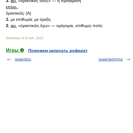
3.
φρ.
«ὀρεκτικός νοῡς» — η προαίρεση
επίρρ.
..
ὀρεκτικῶς
(Α)
1.
με επιθυμία, με όρεξη
2.
φρ.
«ὀρεκτικῶς ἔχω» — ορέγομαι, επιθυμώ πολύ.
Dictionary of Greek
.
2013
.
Игры ⚽
Поможем написать реферат
ορεκτέος
ορεκτικότητα