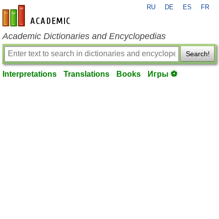
RU
DE
ES
FR
en-academic.com
Academic Dictionaries and Encyclopedias
Search!
Interpretations
Translations
Books
Игры ⚽