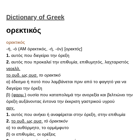
Dictionary of Greek
ορεκτικός
ορεκτικός
-ή, -ό (ΑΜ ὀρεκτικός, -ή, -όν) [
ορεκτός
]
1.
αυτός που διεγείρει την όρεξη
2.
αυτός που προκαλεί την επιθυμία, επιθυμητός, λαχταριστός
νεοελλ.
το ουδ. ως ουσ.
το ορεκτικό
α) έδεσμα ή ποτό που λαμβάνεται πριν από το φαγητό για να
διεγείρει την όρεξη
β)
(φαρμ.)
ουσία που καταπολεμά την ανορεξία και βελτιώνει την
όρεξη αυξάνοντας έντονα την έκκριση γαστρικού υγρού
αρχ.
1.
αυτός που ανήκει ή αναφέρεται στην όρεξη, στην επιθυμία
2.
το ουδ. ως ουσ.
τὸ ὀρεκτικόν
α) το αυθόρμητο, το ορμέμφυτο
β) οι επιθυμίες, οι ορέξεις